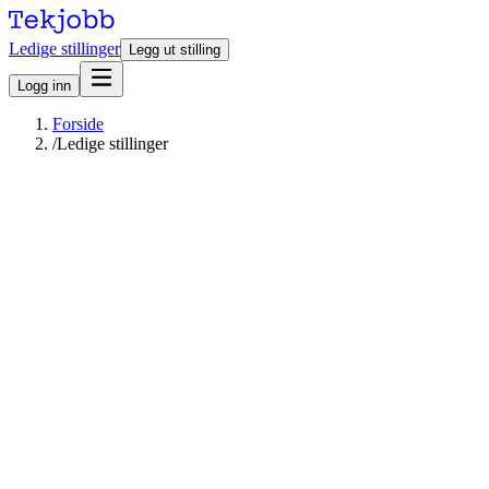
Ledige stillinger
Legg ut stilling
Logg inn
Forside
/
Ledige stillinger
Søk
Ledige stillinger
Filter
Filtrer
Sted
Oslo (0)
Rogaland (0)
Trøndelag - Trööndelage (0)
Vestland (0)
Vis flere
Bransje
IT (0)
Bygg og anlegg (0)
Forsvar og militær (0)
Energi,