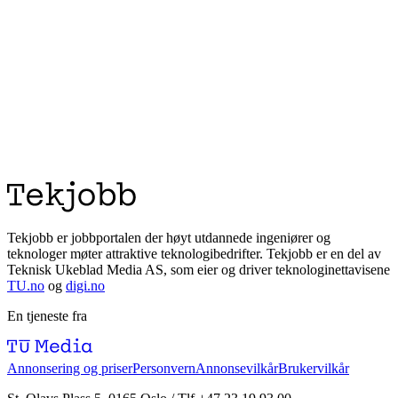
elektro og elkraft (0)
Teknisk sektor (0)
Olje og gass (0)
Automasjon og mekatronikk (0)
Biologi og bioteknologi (0)
Vis flere
Stillingstype
Fast ansettelse (0)
Hybrid (0)
Internship & sommerjobb (0)
Ledelse (0)
Vis flere
Tekjobb er jobbportalen der høyt utdannede ingeniører og
teknologer møter attraktive teknologibedrifter. Tekjobb er en del av
Teknisk Ukeblad Media AS, som eier og driver teknologinettavisene
TU.no
og
digi.no
En tjeneste fra
Annonsering og priser
Personvern
Annonsevilkår
Brukervilkår