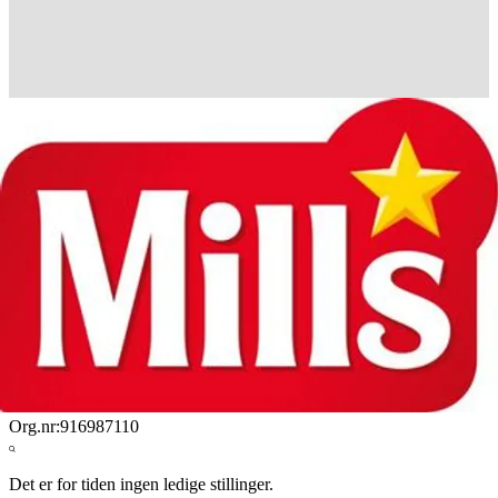
Mills AS
Mills AS er norsk, familieeid mat- og merkevarehus som ble etablert
på Grünerløkka i Oslo i 1885. Der holder vi hus fremdeles. Vår
oppgave er å gjøre det enklere for dagens og fremtidens
generasjoner å samles rundt sunn og god mat. Vi er 370 ansatte i
Mills, og hvert år produserer vi rundt 50.000 tonn matvarer til
norske husholdninger og storkjøkken.
Org.nr:
916987110
Det er for tiden ingen ledige stillinger.