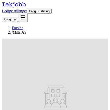
Ledige stillinger
Legg ut stilling
Logg inn
Forside
/
Mills AS
Stillinger hos Mills AS