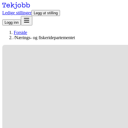
Ledige stillinger
Legg ut stilling
Logg inn
Forside
/
Nærings- og fiskeridepartementet
Stillinger hos Nærings- og fiskeridepartementet