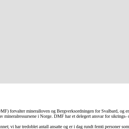
MF) forvalter mineralloven og Bergverksordningen for Svalbard, og er u
 av mineralressursene i Norge. DMF har et delegert ansvar for sikrings- o
unnet; vi har tredoblet antall ansatte og er i dag rundt femti personer s