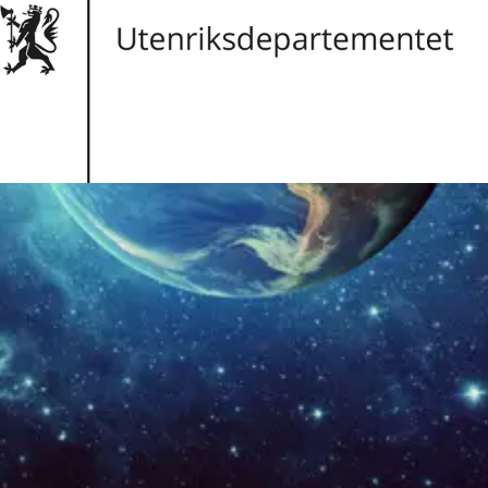
søkerlisten.
Besøksadresse:
Org.nr:
972417920
Det er for tiden ingen ledige stillinger.
Tekjobb er jobbportalen der høyt utdannede ingeniører og
teknologer møter attraktive teknologibedrifter. Tekjobb er en del av
Teknisk Ukeblad Media AS, som eier og driver teknologinettavisene
TU.no
og
digi.no
En tjeneste fra
Annonsering og priser
Personvern
Annonsevilkår
Brukervilkår
St. Olavs Plass 5, 0165 Oslo / Tlf +47 23 19 93 00
info@tekjobb.no
Facebook