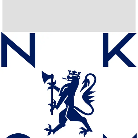
Nasjonal kommunikasjonsmyndighet
Nasjonal kommunikasjonsmyndighet (Nkom)
skal sikre en trygg
og tilgjengelig digital hverdag for alle. Nkom har fått flere nye
ansvarsoppgaver de siste årene, blant annet som koordinerende
myndighet for lov om kunstig intelligens (KI-loven) og ansvarlig for
håndheving av Digitaltjenesteloven (DSA). Norge skal få nytt
nødnett, og Nkom har ansvar for forprosjekt, gjennomføring og drift
av nytt nødnett.
Nkom er lokalisert i Lillesand. Mer informasjon finner du på
www.nkom.no.
Vi er på jobb for alle og skal være et godt sted å jobbe - for alle.