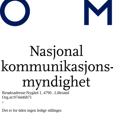
Likeverd, likestilling og mangfold er en del av kulturen vår, og vi
ønsker medarbeidere med ulik kompetanse, fagkombinasjoner,
livserfaring og perspektiver som bidrar på hver sin måte til å løse
samfunnsoppdraget vårt. Vi ønsker kvinner og deg med
minoritetsbakgrunn spesielt velkommen til å søke. Vi vil også gjerne
ha søknader fra deg som har nedsatt funksjonsevne eller hull i CV-
en, men som ellers fyller kvalifikasjonskravene til stillingen. Vi vil
tilrettelegge for medarbeidere som har behov for det.
Vi ber deg om å dokumentere all utdanning som er relevant for
stillingen. Legg ved vitnemål og karakterutskrifter i Webcruiter når
du søker på stilling hos oss.
Når du søker jobb hos oss, vil navnet ditt stå på en offentlig
søkerliste. Det er mulig å be om å bli unntatt denne søkerlisten, men
da må du begrunne hvorfor du ønsker det. Da kan vi vurdere om vi
kan innvilge ønsket ditt. Kan vi ikke det, så vil vi gi deg beskjed.
Besøksadresse:
Nygård 1, 4790 , Lillesand
Org.nr:
974446871
Det er for tiden ingen ledige stillinger.