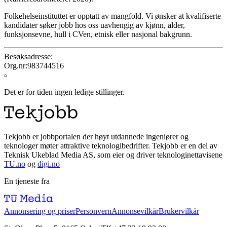
Folkehelseinstituttet er opptatt av mangfold. Vi ønsker at kvalifiserte
kandidater søker jobb hos oss uavhengig av kjønn, alder,
funksjonsevne, hull i CVen, etnisk eller nasjonal bakgrunn.
Besøksadresse:
Org.nr:
983744516
Det er for tiden ingen ledige stillinger.
Tekjobb er jobbportalen der høyt utdannede ingeniører og
teknologer møter attraktive teknologibedrifter. Tekjobb er en del av
Teknisk Ukeblad Media AS, som eier og driver teknologinettavisene
TU.no
og
digi.no
En tjeneste fra
Annonsering og priser
Personvern
Annonsevilkår
Brukervilkår