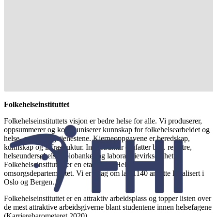
Folkehelseinstituttet
Folkehelseinstituttets visjon er bedre helse for alle. Vi produserer,
oppsummerer og kommuniserer kunnskap for folkehelsearbeidet og
helse- og omsorgstjenestene. Kjerneoppgavene er beredskap,
kunnskap og infrastruktur. Infrastruktur omfatter bl.a. registre,
helseundersøkelser, biobanker og laboratorievirksomhet.
Folkehelseinstituttet er en etat under Helse- og
omsorgsdepartementet. Vi er i dag om lag 1140 ansatte lokalisert i
Oslo og Bergen.
Folkehelseinstituttet er en attraktiv arbeidsplass og topper listen over
de mest attraktive arbeidsgiverne blant studentene innen helsefagene
(Karrierebarometeret 2020).